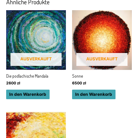
Ähnliche Produkte
AUSVERKAUFT
AUSVERKAUFT
Die podlachische Mandala
Sonne
2600
zł
6500
zł
In den Warenkorb
In den Warenkorb