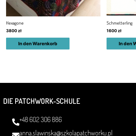
Hexagone
Schmetterling
3800
zł
1600
zł
In den Warenkorb
In den 
DIE PATCHWORK-SCHULE
+48 602 306 886
anna.slawinska@szkolapatchworku.pl