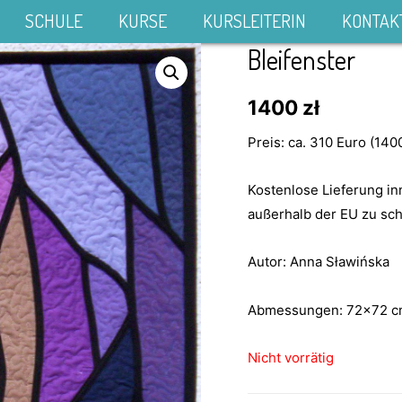
SCHULE
KURSE
KURSLEITERIN
KONTAK
Bleifenster
1400
zł
Preis: ca. 310 Euro (14
Kostenlose Lieferung i
außerhalb der EU zu sch
Autor: Anna Sławińska
Abmessungen: 72×72 
Nicht vorrätig