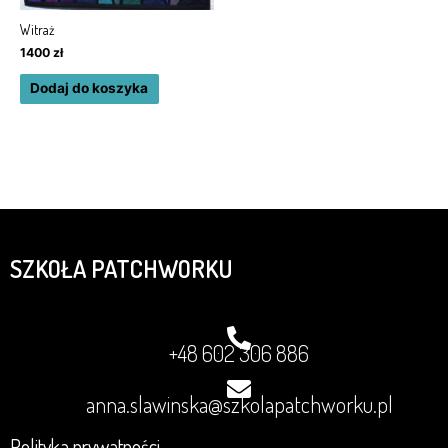
Witraż
1400
zł
Dodaj do koszyka
SZKOŁA PATCHWORKU
+48 602 306 886
anna.slawinska@szkolapatchworku.pl
Polityka prywatności