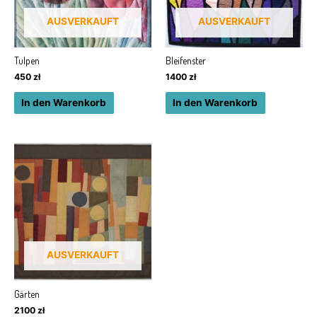
AUSVERKAUFT
AUSVERKAUFT
Tulpen
Bleifenster
450
zł
1400
zł
In den Warenkorb
In den Warenkorb
AUSVERKAUFT
Gärten
2100
zł