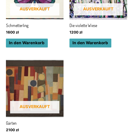
AUSVERKAUFT
AUSVERKAUFT
Schmetterling
Die violette Wiese
1600
zł
1200
zł
In den Warenkorb
In den Warenkorb
AUSVERKAUFT
Gärten
2100
zł